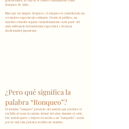
generaciones, al cual se le conoce comúnmente como 
Ronqueo de Atún.
Más que un simple despiece, el ronqueo es considerado un 
verdadero espectáculo culinario. Frente al público, un 
maestro cortador separa cuidadosamente cada parte del 
atún utilizando herramientas especiales y técnicas 
tradicionales japonesas.
¿Pero qué significa la 
palabra “Ronqueo”?
El término “ronqueo” proviene del sonido que produce el 
cuchillo al rozar la espina dorsal del atún durante el corte. 
Ese sonido grave y áspero recuerda a un “ronquido”, razón 
por la cual esta práctica recibió ese nombre.