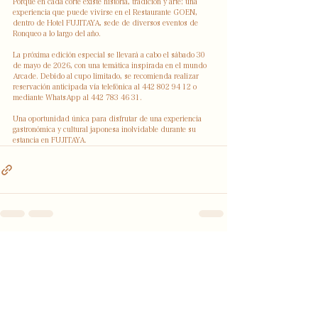
Porque en cada corte existe historia, tradición y arte; una 
experiencia que puede vivirse en el Restaurante GOEN, 
dentro de Hotel FUJITAYA, sede de diversos eventos de 
Ronqueo a lo largo del año.
La próxima edición especial se llevará a cabo el sábado 30 
de mayo de 2026, con una temática inspirada en el mundo 
Arcade. Debido al cupo limitado, se recomienda realizar 
reservación anticipada vía telefónica al 442 802 94 12 o 
mediante WhatsApp al 442 783 46 31.
Una oportunidad única para disfrutar de una experiencia 
gastronómica y cultural japonesa inolvidable durante su 
estancia en FUJITAYA.
Ver todo
Entradas recientes