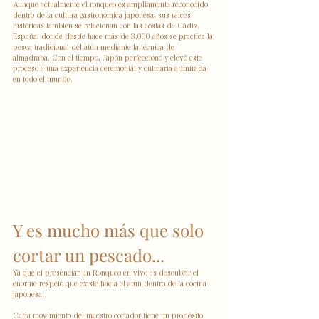
Aunque actualmente el ronqueo es ampliamente reconocido 
dentro de la cultura gastronómica japonesa, sus raíces 
históricas también se relacionan con las costas de Cádiz, 
España, donde desde hace más de 3,000 años se practica la 
pesca tradicional del atún mediante la técnica de 
almadraba. Con el tiempo, Japón perfeccionó y elevó este 
proceso a una experiencia ceremonial y culinaria admirada 
en todo el mundo.
Y es mucho más que solo 
cortar un pescado...
Ya que el presenciar un Ronqueo en vivo es descubrir el 
enorme respeto que existe hacia el atún dentro de la cocina 
japonesa.
Cada movimiento del maestro cortador tiene un propósito 