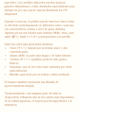
específico. Los cuchillos utilizados pueden alcanzar 
grandes dimensiones y están diseñados especialmente para 
trabajar un pez que puede superar fácilmente los 100 
kilogramos.
Durante el proceso, el público puede observar cómo el atún 
es dividido cuidadosamente en diferentes cortes, cada uno 
con características, textura y nivel de grasa distintos. 
Algunas piezas son ideales para sashimi (刺身); otras, para 
nigiri (握り), tataki (たたき) o preparaciones a la parrilla.
Entre los cortes más apreciados destacan:
Otoro (大トロ): famoso por su textura suave y alto 
contenido graso.
Akami (赤身): la parte más magra y de sabor intenso.
Chutoro (中トロ): equilibrio perfecto entre grasa y 
firmeza.
Parpatana: uno de los cortes más valorados por chefs 
especializados.
Morrillo: apreciado por su textura y sabor profundo.
El ronqueo también representa una filosofía de 
aprovechamiento integral. 
Tradicionalmente, casi ninguna parte del atún se 
desperdicia, reflejando uno de los valores más importantes 
de la cultura japonesa: el respeto por los ingredientes y la 
naturaleza.