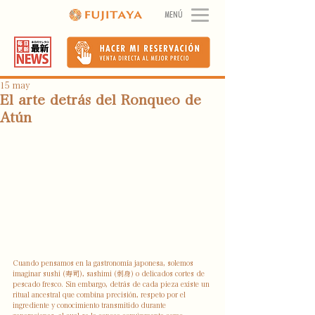
MENÚ
15 may
El arte detrás del Ronqueo de
Atún
Cuando pensamos en la gastronomía japonesa, solemos 
imaginar sushi (寿司), sashimi (刺身) o delicados cortes de 
pescado fresco. Sin embargo, detrás de cada pieza existe un 
ritual ancestral que combina precisión, respeto por el 
ingrediente y conocimiento transmitido durante 