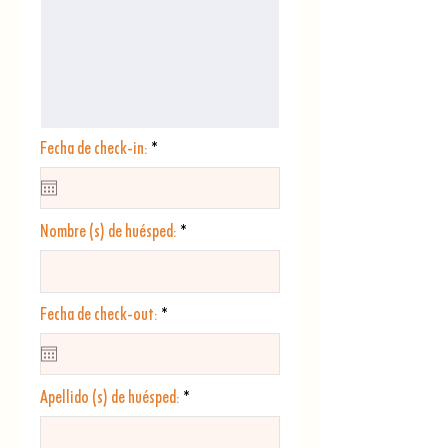
r
Fecha de check-in:
*
e
q
u
i
Nombre (s) de huésped:
r
e
d
r
Fecha de check-out:
*
e
q
u
i
Apellido (s) de huésped:
r
e
d