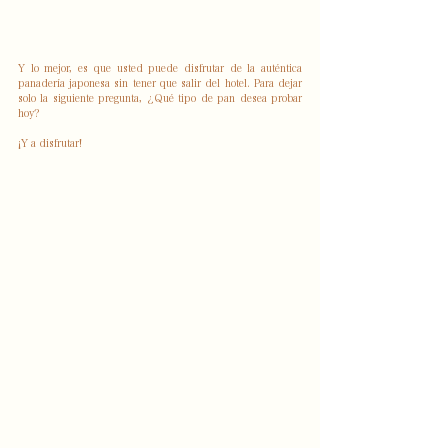
Y lo mejor, es que usted puede disfrutar de la auténtica 
panadería japonesa sin tener que salir del hotel. Para dejar 
solo la siguiente pregunta, ¿Qué tipo de pan desea probar 
hoy?
¡Y a disfrutar!