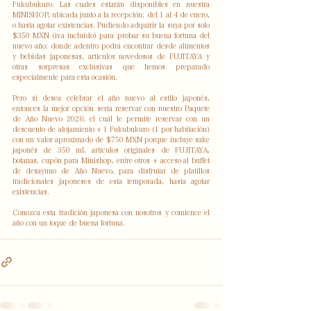
Fukubukuro. Las cuales estarán disponibles en nuestra 
MINISHOP, ubicada junto a la recepción; del 1 al 4 de enero, 
o hasta agotar existencias. Pudiendo adquirir la suya por solo 
$350 MXN (iva incluido) para probar su buena fortuna del 
nuevo año; donde adentro podrá encontrar desde alimentos 
y bebidas japonesas, artículos novedosos de FUJITAYA y 
otras sorpresas exclusivas que hemos preparado 
especialmente para esta ocasión.
Pero si desea celebrar el año nuevo al estilo japonés, 
entonces la mejor opción sería reservar con nuestro Paquete 
de Año Nuevo 2026; el cuál le permite reservar con un 
descuento de alojamiento + 1 Fukubukuro (1 por habitación) 
con un valor aproximado de $750 MXN porque incluye sake 
japonés de 350 ml, artículos originales de FUJITAYA, 
botanas, cupón para Minishop, entre otros + acceso al buffet 
de desayuno de Año Nuevo, para disfrutar de platillos 
tradicionales japoneses de esta temporada, hasta agotar 
existencias.
Conozca esta tradición japonesa con nosotros y comience el 
año con un toque de buena fortuna.