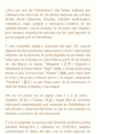
¿Pero qué son las Fukubukuro? Son bolsas selladas que 
contienen una selección de productos sorpresa que pueden 
incluir desde alimentos, bebidas, artículos tradicionales, 
cosméticos, ropa, gadgets o mercancía exclusiva de las 
mismas tiendas. Con la premisa de no saber que contiene, 
pero siempre adquiriendo artículos con un valor superior al 
precio pagado por la Fukubukuro.
Y esta costumbre surgió a principio del siglo XX, cuando 
algunas tiendas japonesas comenzaron a vender estas bolsas 
sorpresa con la intención de poder liquidar su inventario, sin 
saber que con el tiempo se convertiría en parte de los rituales 
de Año Nuevo en Japón, “Shōgatsu” (正月); llegando a 
simbolizar la buena suerte “Engi” (縁起) y prosperidad para 
iniciar el año, la renovación “Kōshin” (更新) para dejar atrás 
lo viejo y así poder recibir lo nuevo, y la alegría compartida 
“Yorokobi” (喜び) ya que forma parte de la experiencia el 
abrir las bolsas en familia o con amigos.
Por eso es común ver en Japón cada 1 y 2 de enero – 
Ganjitsu (元日) y Gantan (元旦), largas filas de personas 
esperando entusiasmadas por conseguir su Fukubukuro de 
sus tiendas y almacenes favoritos; ya que la una cantidad es 
limitada y exclusiva de esta temporada.
Y con el propósito de acercar esta divertida tradición a todos 
nuestros huéspedes y visitantes en FUJITAYA, también 
celebraremos el inicio del año, con la venta especial de 