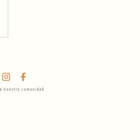
rte detrás del Ronqueo
tún
a nuestra comunidad