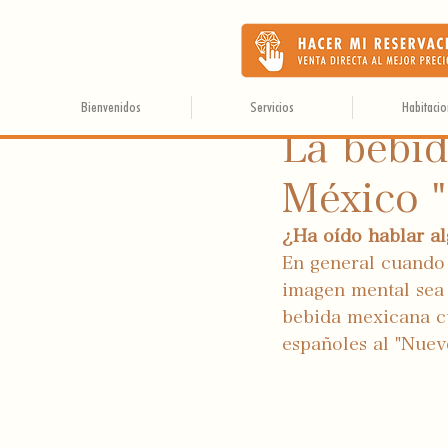
Bienvenidos
Servicios
Habitaci
15 mar 2023
La bebid
México "
¿Ha oído hablar a
En general cuando
imagen mental sea 
bebida mexicana cu
españoles al "Nuev