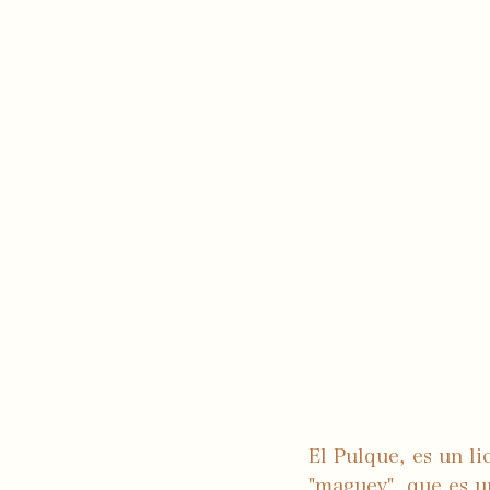
El Pulque, es un l
"maguey", que es u