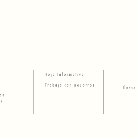
Cómo pedir un deseo en
El a
Tanabata
de A
Hoja Informativa
Trabaja con nosotros
Únase 
 de
 y