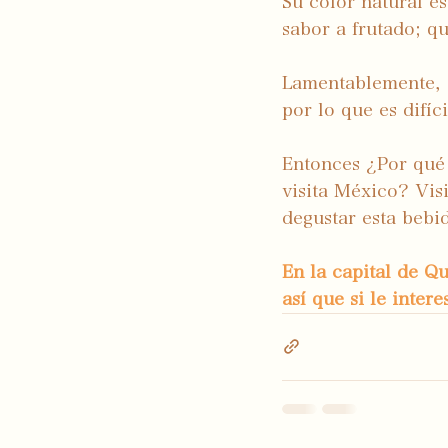
Su color natural e
sabor a frutado; qu
Lamentablemente, e
por lo que es difíc
Entonces ¿Por qué 
visita México? Vis
degustar esta bebid
En la capital de Q
así que si le inter