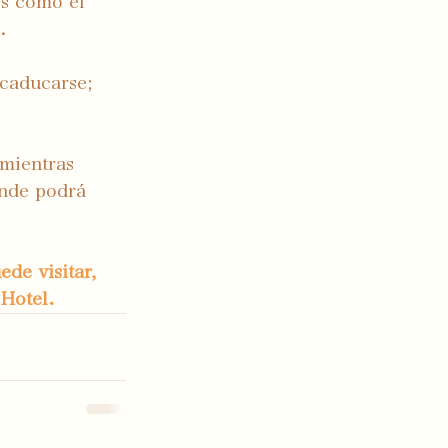
es como el 
. 
caducarse;  
mientras 
onde podrá 
de visitar, 
 Hotel.