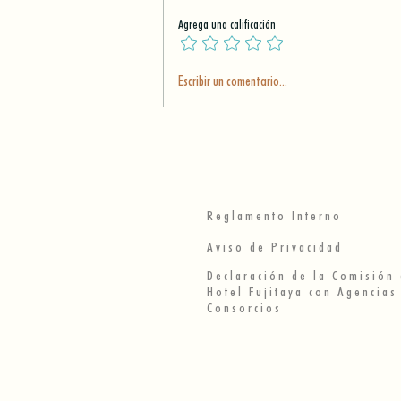
Agrega una calificación
Escribir un comentario...
LOS JUEGOS
TRADICIONALES DE UN
ENNICHI
Reglamento Interno
Aviso de Privacidad
Declaración de la Comisión
Hotel Fujitaya con Agencias
Consorcios