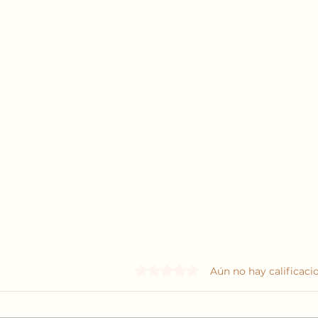
Obtuvo 0 de 5 estrellas.
Aún no hay calificaci