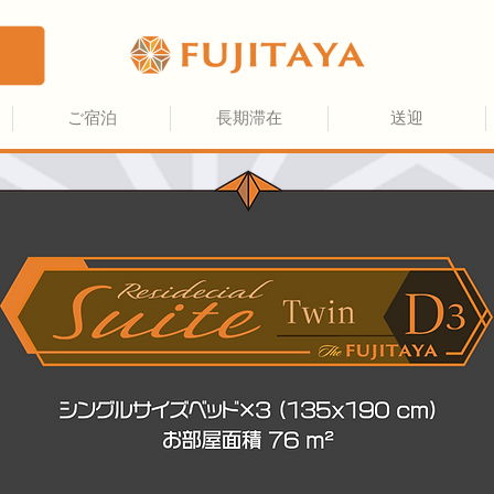
ご宿泊
長期滞在
送迎