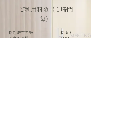
ご利用料金（１時間
毎）
長期滞在者様
$150
ご宿泊者様
MXN
外部利用の方
$210
MXN
$300
MXN
​お支払いはフロントにてお受けいたします
​お支払いは現金もしくはクレジットカードにて承ります。
料金は全てI.V.A.込みの表示となっております。
.
宿泊規約
プライバシーポリシー