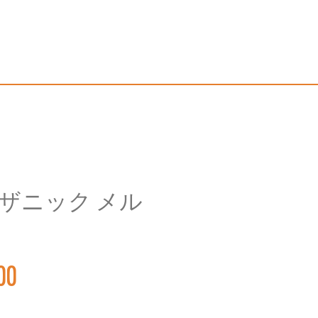
ザニック メル
価
00
格