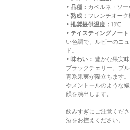
•
品種：
カベルネ・ソーヴ
•
熟成：
フレンチオーク
•
推奨提供温度：
18℃
•
テイスティングノート
い色調で、ルビーのニュ
ド。
•
味わい：
豊かな果実味
ブラックチェリー、ブル
青系果実が際立ちます。
やメントールのような繊
韻を演出します。
飲みすぎにご注意くださ
酒をお控えください。