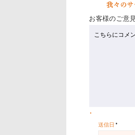
我々のサ
お客様のご意
r
送信日
*
e