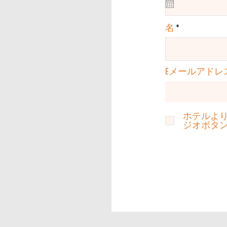
q
u
i
名
r
e
d
Eメールアドレ
ホテルよ
ジオボタ