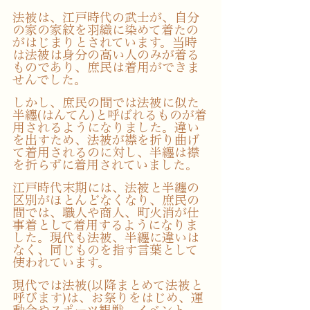
法被は、江戸時代の武士が、自分
の家の家紋を羽織に染めて着たの
がはじまりとされています。当時
は法被は身分の高い人のみが着る
ものであり、庶民は着用ができま
せんでした。
しかし、庶民の間では法被に似た
半纏(はんてん)と呼ばれるものが着
用されるようになりました。違い
を出すため、法被が襟を折り曲げ
て着用されるのに対し、半纏は襟
を折らずに着用されていました。
江戸時代末期には、法被と半纏の
区別がほとんどなくなり、庶民の
間では、職人や商人、町火消が仕
事着として着用するようになりま
した。現代も法被、半纏に違いは
なく、同じものを指す言葉として
使われています。
現代では法被(以降まとめて法被と
呼びます)は、お祭りをはじめ、運
動会やスポーツ観戦、イベント、