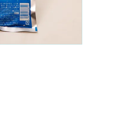
MÉTODO DE 
Disolver el contenido
de agua.
(Rinde apróximadame